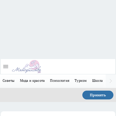
Советы
Мода и красота
Психология
Туризм
Школа
Льго
Принять