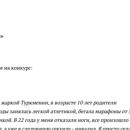
и»
ке на конкурс:
з жаркой Туркмении, в возрасте 10 лет родители
ды занялась легкой атлетикой, бегала марафоны от 
кой. В 22 года у меня отказали ноги, все произошло
л, а уже в следующую секунду - инвалид. Я просто сел