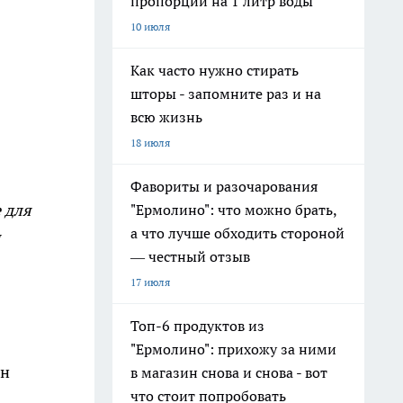
пропорции на 1 литр воды
10 июля
Как часто нужно стирать
шторы - запомните раз и на
всю жизнь
18 июля
Фавориты и разочарования
е для
"Ермолино": что можно брать,
а что лучше обходить стороной
я
— честный отзыв
17 июля
Топ-6 продуктов из
"Ермолино": прихожу за ними
Он
в магазин снова и снова - вот
что стоит попробовать