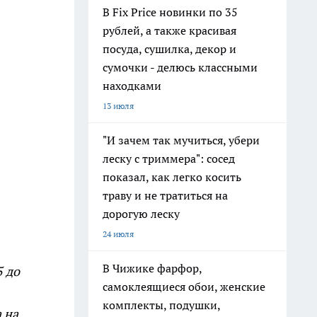
В Fix Price новинки по 35
рублей, а также красивая
посуда, сушилка, декор и
сумочки - делюсь классными
находками
13 июля
"И зачем так мучиться, убери
леску с триммера": сосед
показал, как легко косить
траву и не тратиться на
дорогую леску
24 июля
В Чижике фарфор,
5 до
самоклеящиеся обои, женские
комплекты, подушки,
а на