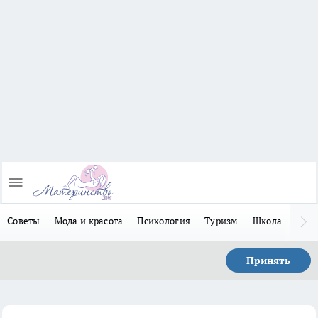
Советы
Мода и красота
Психология
Туризм
Школа
Льго
Принять