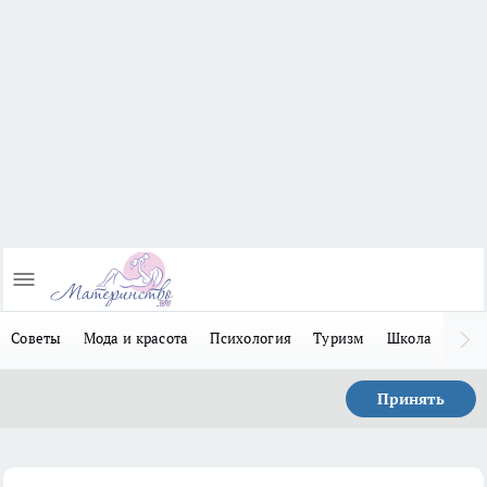
Советы
Мода и красота
Психология
Туризм
Школа
Льго
Принять