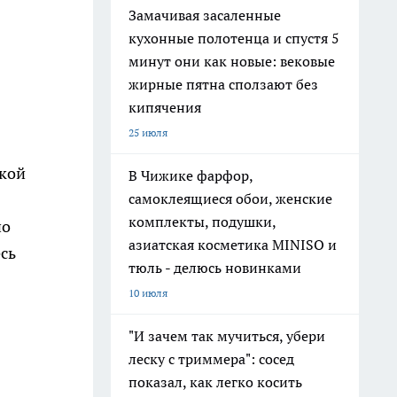
Замачивая засаленные
кухонные полотенца и спустя 5
минут они как новые: вековые
жирные пятна сползают без
кипячения
25 июля
ской
В Чижике фарфор,
самоклеящиеся обои, женские
комплекты, подушки,
но
азиатская косметика MINISO и
есь
тюль - делюсь новинками
10 июля
"И зачем так мучиться, убери
леску с триммера": сосед
показал, как легко косить