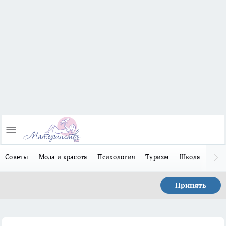
Советы
Мода и красота
Психология
Туризм
Школа
Льго
Принять