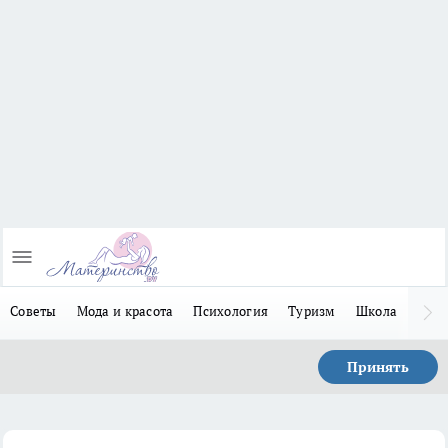
Советы
Мода и красота
Психология
Туризм
Школа
Льго
Принять