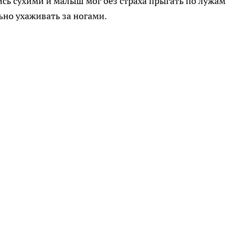
сь сухими и малыш мог без страха прыгать по лужам
ьно ухаживать за ногами.