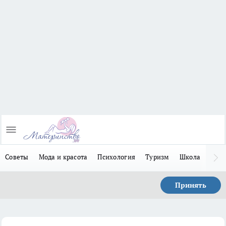
Советы
Мода и красота
Психология
Туризм
Школа
Льго
Принять