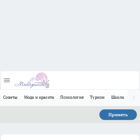
Советы
Мода и красота
Психология
Туризм
Школа
Льго
Принять