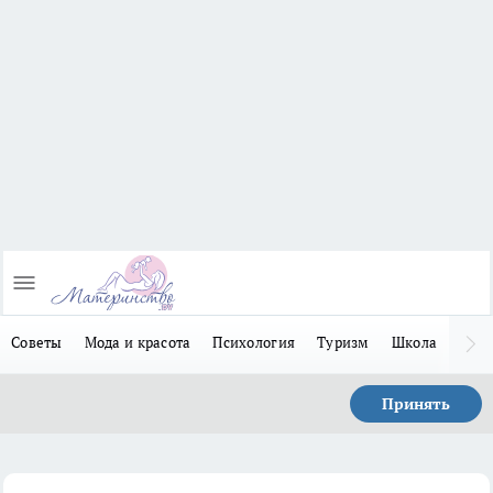
Советы
Мода и красота
Психология
Туризм
Школа
Льго
Принять