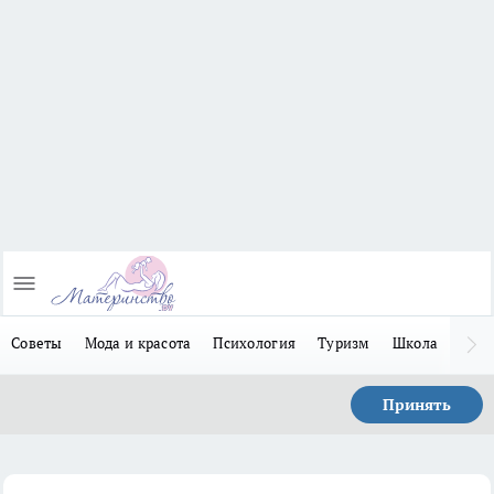
Советы
Мода и красота
Психология
Туризм
Школа
Льго
Принять