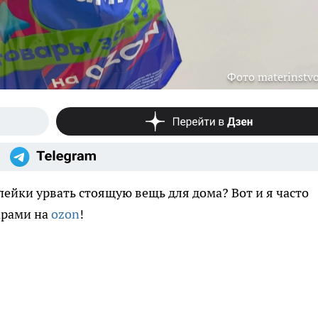
Фото materinstvo
опейки урвать стоящую вещь для дома? Вот и я часто
арами на
ozon
!