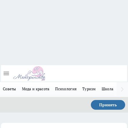
Советы
Мода и красота
Психология
Туризм
Школа
Льго
Принять