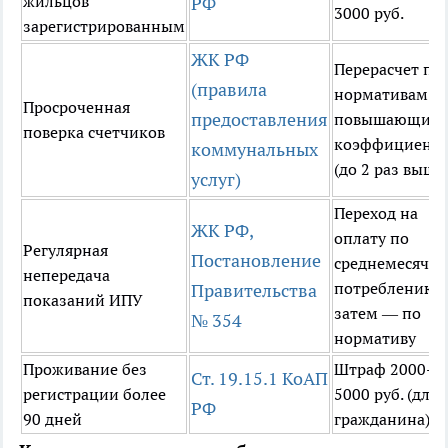
жильцов
РФ
3000 руб.
зарегистрированным
ЖК РФ
Перерасчет по
(правила
нормативам с
Просроченная
предоставления
повышающим
поверка счетчиков
коэффициент
коммунальных
(до 2 раз выше
услуг)
Переход на
ЖК РФ,
оплату по
Регулярная
Постановление
среднемесячн
непередача
потреблению,
Правительства
показаний ИПУ
затем — по
№ 354
нормативу
Проживание без
Штраф 2000-
Ст. 19.15.1 КоАП
регистрации более
5000 руб. (для
РФ
90 дней
гражданина)