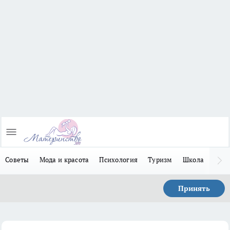
Советы
Мода и красота
Психология
Туризм
Школа
Льго
Принять