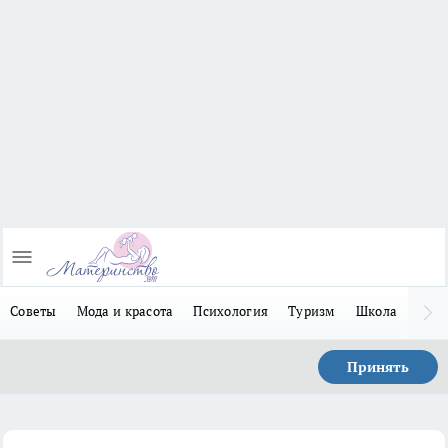
Советы
Мода и красота
Психология
Туризм
Школа
Льго
Принять