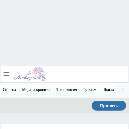
Советы
Мода и красота
Психология
Туризм
Школа
Льго
Принять