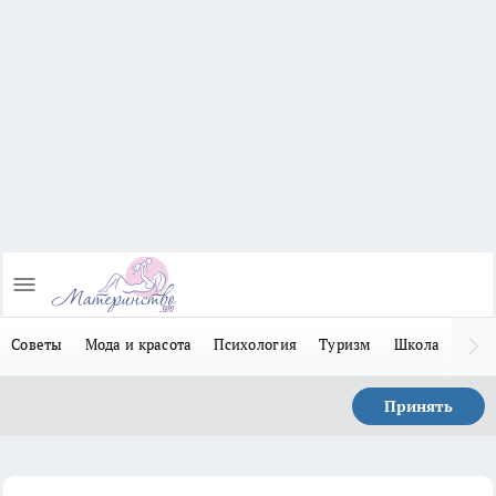
Советы
Мода и красота
Психология
Туризм
Школа
Льго
Принять