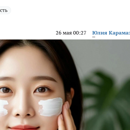
сть
26 мая 00:27
Юлия Карама