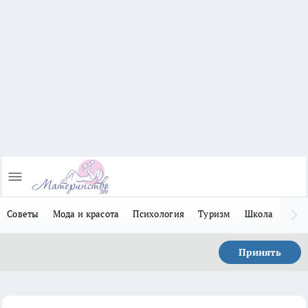
Советы
Мода и красота
Психология
Туризм
Школа
Льго
Принять