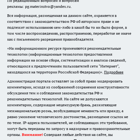
По редакционным вопросам и вопросам
рекламы: pg.materinstvo@yandex.ru.
Вся информация, размещенная на данном сайте, охраняется в
соответствии с законодательством РФ об авторском праве и не
подлежит использованию кем-либо в какой бы то ни было форме, в
том числе воспроизведению, распространению, переработке не иначе
как с письменного разрешения правообладателя.
«На информационном ресурсе применяются рекомендательные
технологии (информационные технологии предоставления
информации на основе сбора, систематизации и анализа сведений,
относящихся к предпочтениям пользователей сети "Интернет",
находящихся на территории Российской Федерации)».
Подробнее
Администрация портала оставляет за собой право модерировать
комментарии, исходя из соображений сохранения конструктивности
обсуждения тем и соблюдения законодательства РФ и
рекомендательных технологий. На сайте не допускаются
комментарии, содержащие нецензурную брань, разжигающие
межнациональную рознь, возбуждающие ненависть или вражду, а
равно унижение человеческого достоинства, размещение ссылок не
по теме. IP-адреса пользователей, не соблюдающих эти требования,
могут быть переданы по запросу в надзорные и правоохранительные
органы.
Внимание!
Совершая любые действия на сайте, вы