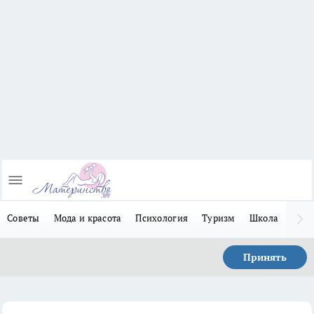
Советы
Мода и красота
Психология
Туризм
Школа
Льго
Принять