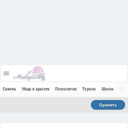
Советы
Мода и красота
Психология
Туризм
Школа
Льго
Принять