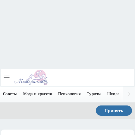
Советы
Мода и красота
Психология
Туризм
Школа
Льго
Принять