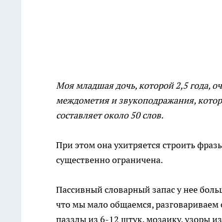
Моя младшая дочь, которой 2,5 года, о
междометия и звукоподражания, которы
составляет около 50 слов.
При этом она ухитряется строить фразы
существенно ограничена.
Пассивный словарный запас у нее больш
что мы мало общаемся, разговариваем 
паззлы из 6-12 штук, мозаику, узоры и