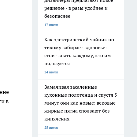
дизайнеры предлагают новое
решение - в разы удобнее и
безопаснее
17 июля
Как электрический чайник по-
тихому забирает здоровье:
стоит знать каждому, кто им
пользуется
24 июля
Замачивая засаленные
енне
кухонные полотенца и спустя 5
ти в
минут они как новые: вековые
жирные пятна сползают без
кипячения
25 июля