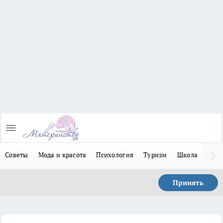
Советы
Мода и красота
Психология
Туризм
Школа
Льго
Принять