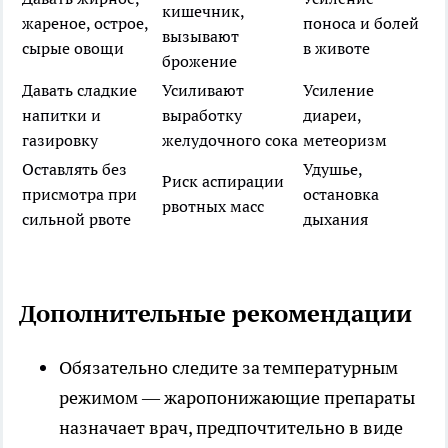
кишечник,
жареное, острое,
поноса и болей
вызывают
сырые овощи
в животе
брожение
Давать сладкие
Усиливают
Усиление
напитки и
выработку
диареи,
газировку
желудочного сока
метеоризм
Оставлять без
Удушье,
Риск аспирации
присмотра при
остановка
рвотных масс
сильной рвоте
дыхания
Дополнительные рекомендации
Обязательно следите за температурным
режимом — жаропонижающие препараты
назначает врач, предпочтительно в виде