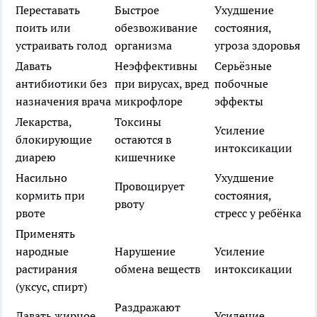
Переставать
Быстрое
Ухудшение
поить или
обезвоживание
состояния,
устраивать голод
организма
угроза здоровья
Давать
Неэффективны
Серьёзные
антибиотики без
при вирусах, вред
побочные
назначения врача
микрофлоре
эффекты
Лекарства,
Токсины
Усиление
блокирующие
остаются в
интоксикации
диарею
кишечнике
Насильно
Ухудшение
Провоцирует
кормить при
состояния,
рвоту
рвоте
стресс у ребёнка
Применять
народные
Нарушение
Усиление
растирания
обмена веществ
интоксикации
(уксус, спирт)
Раздражают
Давать жирное,
Усиление