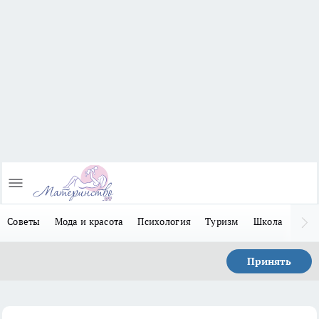
Советы
Мода и красота
Психология
Туризм
Школа
Льго
Принять