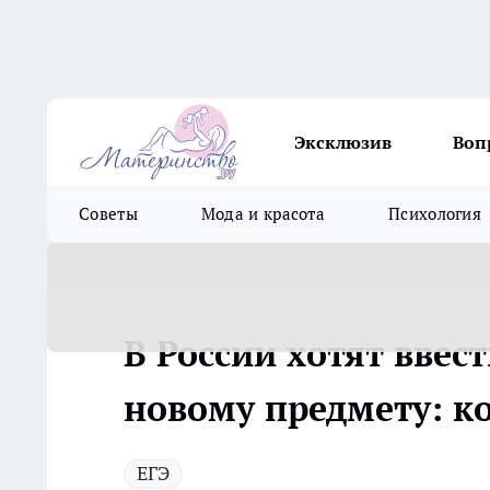
Эксклюзив
Воп
Советы
Мода и красота
Психология
В России хотят ввес
новому предмету: к
ЕГЭ