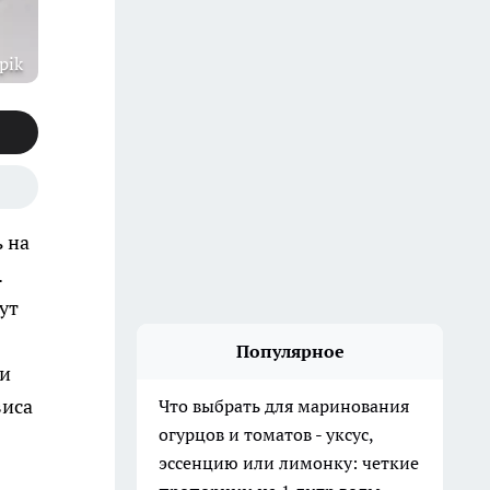
pik
 на
.
ут
Популярное
 и
виса
Что выбрать для маринования
огурцов и томатов - уксус,
эссенцию или лимонку: четкие