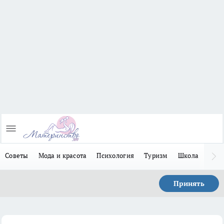
Советы
Мода и красота
Психология
Туризм
Школа
Льго
Принять