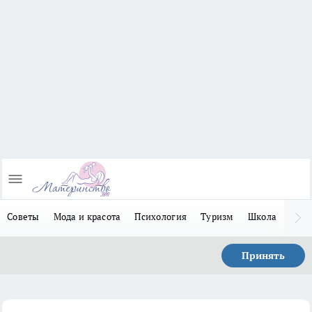
Советы
Мода и красота
Психология
Туризм
Школа
Льго
Принять