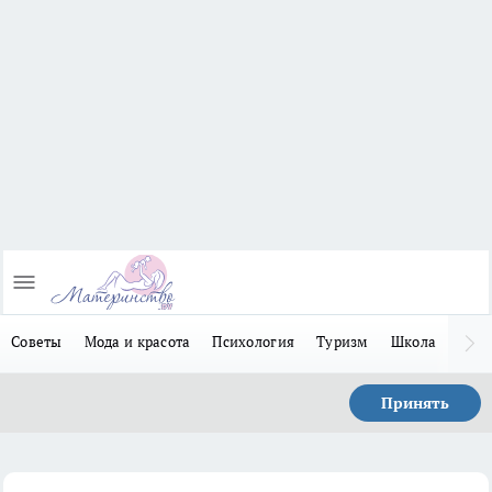
Советы
Мода и красота
Психология
Туризм
Школа
Льго
Принять