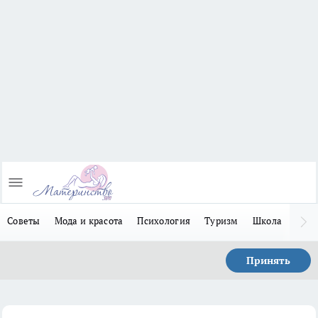
Советы
Мода и красота
Психология
Туризм
Школа
Льго
Принять