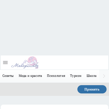
Советы
Мода и красота
Психология
Туризм
Школа
Льго
Принять