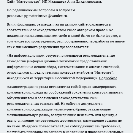
Сайт "Материнство". ИП Малышева Анна Владимировна.
По редакционным вопросам и вопросам
рекламы: pg.materinstvo@yandex.ru.
Вся информация, размещенная на данном сайте, охраняется в
соответствии с законодательством РФ об авторском праве и не
подлежит использованию кем-либо в какой бы то ни было форме, в
том числе воспроизведению, распространению, переработке не иначе
как с письменного разрешения правообладателя.
«На информационном ресурсе применяются рекомендательные
технологии (информационные технологии предоставления
информации на основе сбора, систематизации и анализа сведений,
относящихся к предпочтениям пользователей сети "Интернет",
находящихся на территории Российской Федерации)».
Подробнее
Администрация портала оставляет за собой право модерировать
комментарии, исходя из соображений сохранения конструктивности
обсуждения тем и соблюдения законодательства РФ и
рекомендательных технологий. На сайте не допускаются
комментарии, содержащие нецензурную брань, разжигающие
межнациональную рознь, возбуждающие ненависть или вражду, а
равно унижение человеческого достоинства, размещение ссылок не
по теме. IP-адреса пользователей, не соблюдающих эти требования,
могут быть переданы по запросу в надзорные и правоохранительные