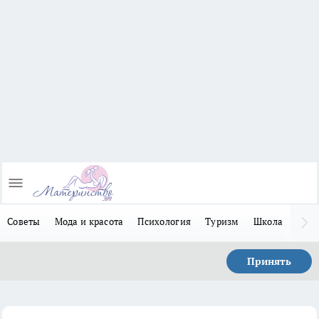
Советы
Мода и красота
Психология
Туризм
Школа
Льго
Принять