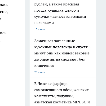
лась
рублей, а также красивая
посуда, сушилка, декор и
сне,
сумочки - делюсь классными
и.
находками
13 июля
ись
.
Замачивая засаленные
кухонные полотенца и спустя 5
минут они как новые: вековые
жирные пятна сползают без
кипячения
25 июля
В Чижике фарфор,
самоклеящиеся обои, женские
комплекты, подушки,
азиатская косметика MINISO и