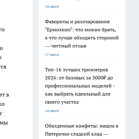
14 июля
Фавориты и разочарования
го
"Ермолино": что можно брать,
а что лучше обходить стороной
— честный отзыв
о
17 июля
о
тся
Топ-16 лучших триммеров
2026: от базовых за 3000₽ до
профессиональных моделей -
как выбрать идеальный для
ет в
своего участка
ко
14 июля
с
 мы
Обалденные конфеты: нашла в
Пятерочке сладкий клад —