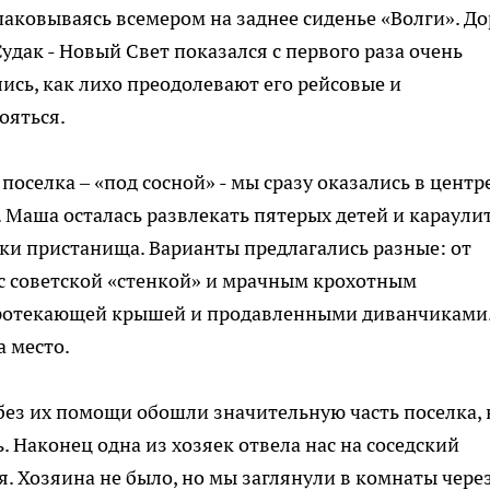
упаковываясь всемером на заднее сиденье «Волги». До
удак - Новый Свет показался с первого раза очень
ись, как лихо преодолевают его рейсовые и
ояться.
селка – «под сосной» - мы сразу оказались в центр
 Маша осталась развлекать пятерых детей и караули
ски пристанища. Варианты предлагались разные: от
с советской «стенкой» и мрачным крохотным
протекающей крышей и продавленными диванчиками.
а место.
без их помощи обошли значительную часть поселка, 
 Наконец одна из хозяек отвела нас на соседский
я. Хозяина не было, но мы заглянули в комнаты чере