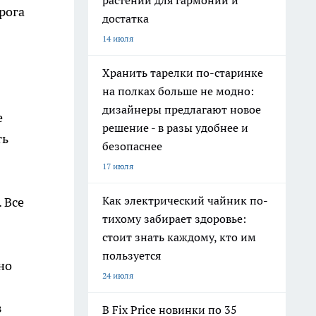
растений для гармонии и
рога
достатка
14 июля
Хранить тарелки по-старинке
на полках больше не модно:
дизайнеры предлагают новое
е
решение - в разы удобнее и
ть
безопаснее
17 июля
Как электрический чайник по-
 Все
тихому забирает здоровье:
стоит знать каждому, кто им
пользуется
но
24 июля
з
В Fix Price новинки по 35