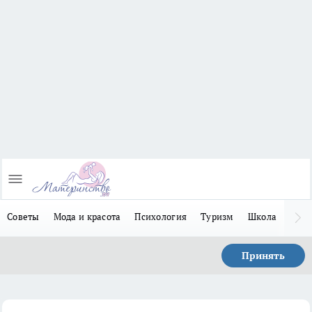
Советы
Мода и красота
Психология
Туризм
Школа
Льго
Принять