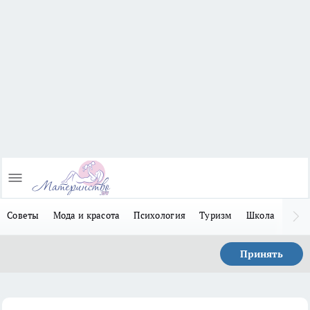
Советы
Мода и красота
Психология
Туризм
Школа
Льго
Принять