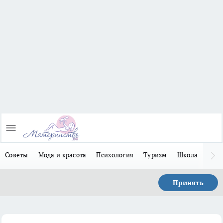
Советы
Мода и красота
Психология
Туризм
Школа
Льго
Принять