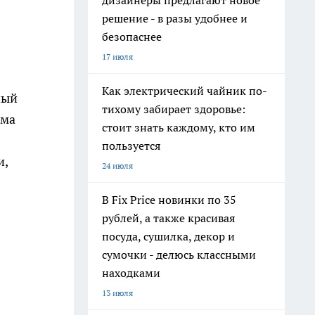
дизайнеры предлагают новое
решение - в разы удобнее и
безопаснее
17 июля
Как электрический чайник по-
ный
тихому забирает здоровье:
ама
стоит знать каждому, кто им
пользуется
и,
24 июля
В Fix Price новинки по 35
рублей, а также красивая
посуда, сушилка, декор и
сумочки - делюсь классными
находками
13 июля