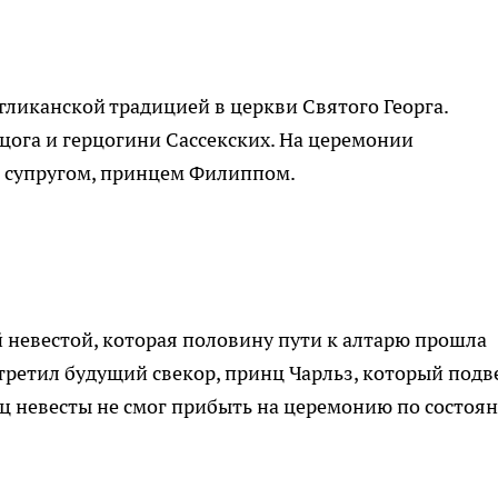
гликанской традицией в церкви Святого Георга.
ога и герцогини Сассекских. На церемонии
 с супругом, принцем Филиппом.
 невестой, которая половину пути к алтарю прошла
стретил будущий свекор, принц Чарльз, который подв
тец невесты не смог прибыть на церемонию по состоя