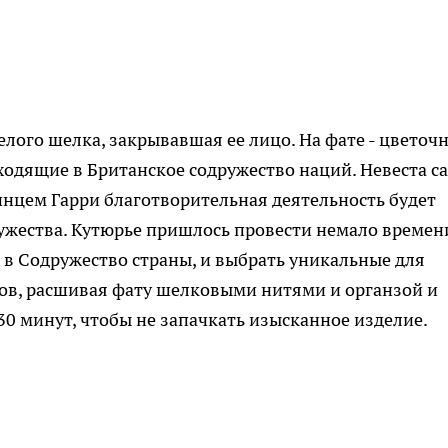
елого шелка, закрывавшая ее лицо. На фате - цветоч
ходящие в Британское содружество наций. Невеста с
ринцем Гарри благотворительная деятельность будет
ужества. Кутюрье пришлось провести немало времен
в Содружество страны, и выбрать уникальные для
сов, расшивая фату шелковыми нитями и органзой и
30 минут, чтобы не запачкать изысканное изделие.