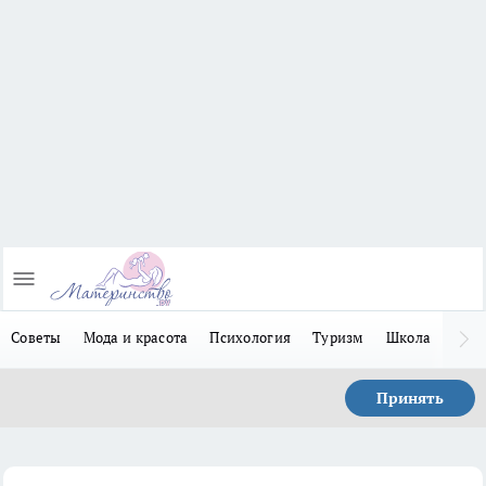
Советы
Мода и красота
Психология
Туризм
Школа
Льго
Принять