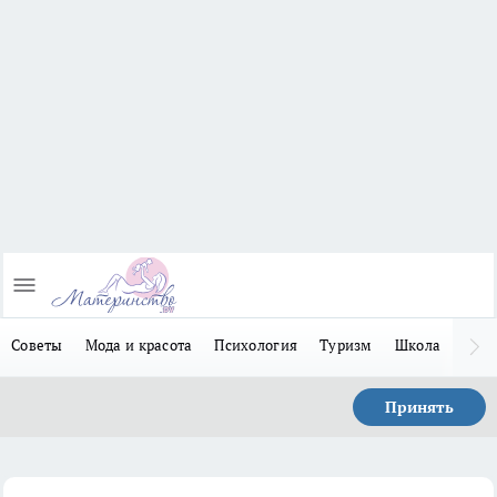
Советы
Мода и красота
Психология
Туризм
Школа
Льго
Принять