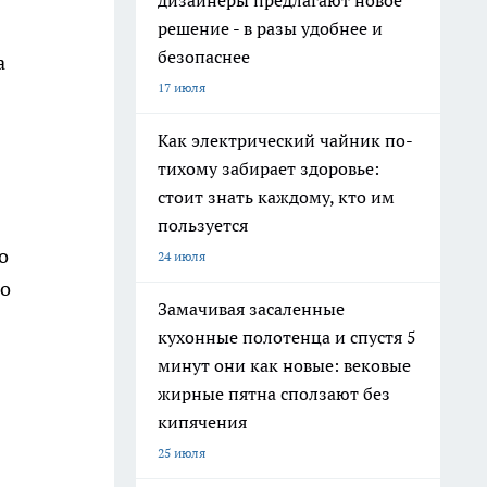
дизайнеры предлагают новое
решение - в разы удобнее и
безопаснее
а
17 июля
Как электрический чайник по-
тихому забирает здоровье:
стоит знать каждому, кто им
пользуется
о
24 июля
то
Замачивая засаленные
кухонные полотенца и спустя 5
минут они как новые: вековые
жирные пятна сползают без
кипячения
25 июля