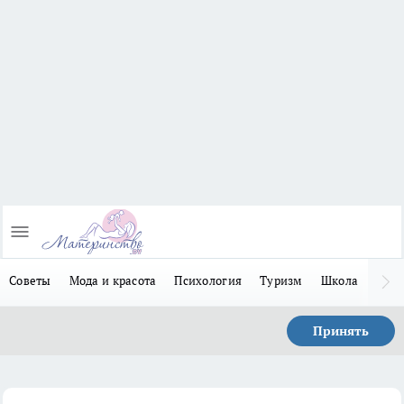
Советы
Мода и красота
Психология
Туризм
Школа
Льго
Принять