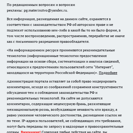
По редакционным вопросам и вопросам
рекламы: pg.materinstvo@yandex.ru.
Вся информация, размещенная на данном сайте, охраняется в
соответствии с законодательством РФ об авторском праве и не
подлежит использованию кем-либо в какой бы то ни было форме, в
том числе воспроизведению, распространению, переработке не иначе
как с письменного разрешения правообладателя.
«На информационном ресурсе применяются рекомендательные
технологии (информационные технологии предоставления
информации на основе сбора, систематизации и анализа сведений,
относящихся к предпочтениям пользователей сети "Интернет",
находящихся на территории Российской Федерации)».
Подробнее
Администрация портала оставляет за собой право модерировать
комментарии, исходя из соображений сохранения конструктивности
обсуждения тем и соблюдения законодательства РФ и
рекомендательных технологий. На сайте не допускаются
комментарии, содержащие нецензурную брань, разжигающие
межнациональную рознь, возбуждающие ненависть или вражду, а
равно унижение человеческого достоинства, размещение ссылок не
по теме. IP-адреса пользователей, не соблюдающих эти требования,
могут быть переданы по запросу в надзорные и правоохранительные
органы.
Внимание!
Совершая любые действия на сайте, вы