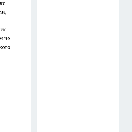
дизайнеры предлагают новое
ет
решение - в разы удобнее и
ми,
безопаснее
17 июля
иск
м не
Как электрический чайник по-
тихому забирает здоровье:
кого
стоит знать каждому, кто им
пользуется
24 июля
Замачивая засаленные
кухонные полотенца и спустя 5
минут они как новые: вековые
жирные пятна сползают без
кипячения
25 июля