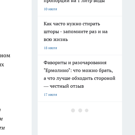
пропорции на 1 литр воды
10 июля
Как часто нужно стирать
шторы - запомните раз и на
всю жизнь
18 июля
ином
Фавориты и разочарования
их
"Ермолино": что можно брать,
а что лучше обходить стороной
— честный отзыв
17 июля
Топ-6 продуктов из
в
"Ермолино": прихожу за ними
и
в магазин снова и снова - вот
ти
что стоит попробовать