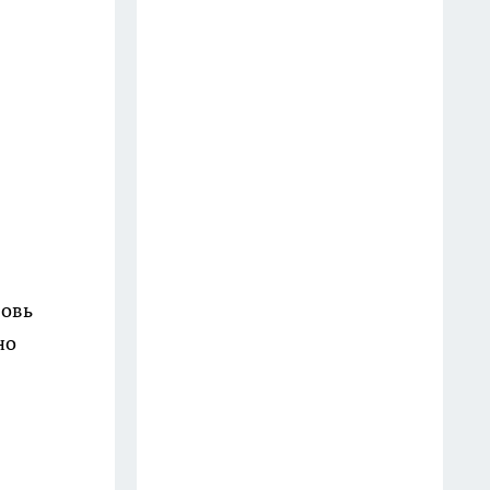
В Fix Price новинки по 35
рублей, а также красивая
посуда, сушилка, декор и
сумочки - делюсь классными
находками
13 июля
"И зачем так мучиться, убери
леску с триммера": сосед
показал, как легко косить
траву и не тратиться на
бовь
дорогую леску
но
24 июля
В Чижике фарфор,
самоклеящиеся обои, женские
комплекты, подушки,