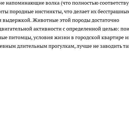
не напоминающие волка (что полностью соответству
звиты породные инстинкты, что делает их бесстрашны
и выдержкой. Животные этой породы достаточно
двигательной активности с определенной целью: по
ные питомцы, условия жизни в городской квартире и
дневным длительным прогулкам, лучше не заводить та