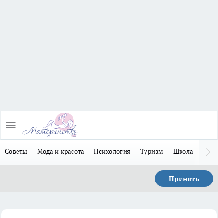
Советы
Мода и красота
Психология
Туризм
Школа
Льго
Принять