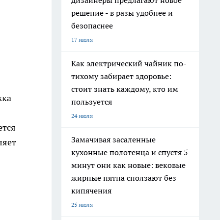
дизайнеры предлагают новое
решение - в разы удобнее и
безопаснее
17 июля
Как электрический чайник по-
тихому забирает здоровье:
стоит знать каждому, кто им
жка
пользуется
24 июля
ется
Замачивая засаленные
ляет
кухонные полотенца и спустя 5
минут они как новые: вековые
жирные пятна сползают без
кипячения
25 июля